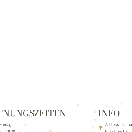
FNUNGSZEITEN
INFO
reitag:
Address: Diama
r – 18:00 Uhr
85221 Dachau